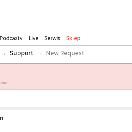
Podcasty
Live
Serwis
Sklep
→
Support
→
New Request
orum.
on