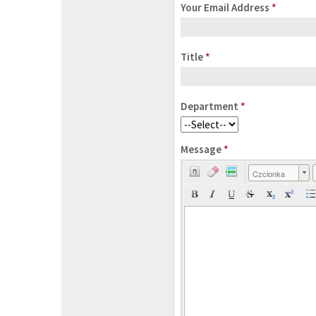
Your Email Address
*
Title
*
Department
*
Message
*
Czcionka