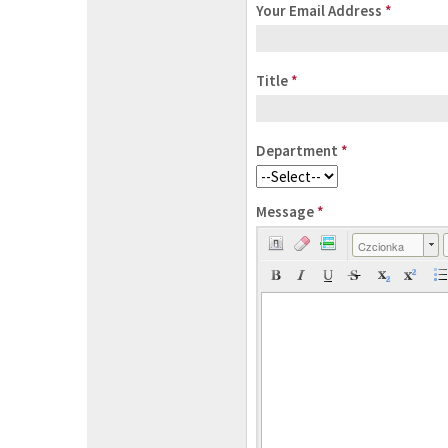
Your Email Address
*
Title
*
Department
*
Message
*
Czcionka