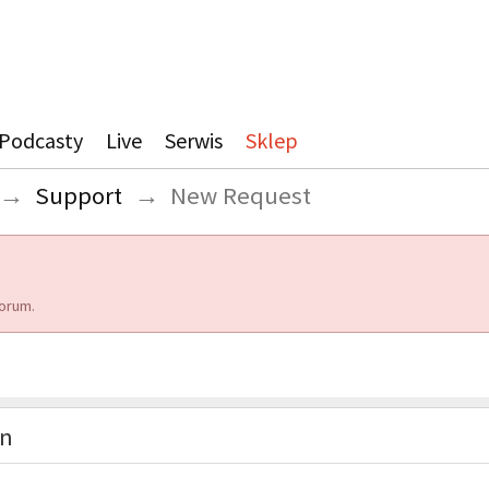
Podcasty
Live
Serwis
Sklep
→
Support
→
New Request
orum.
on