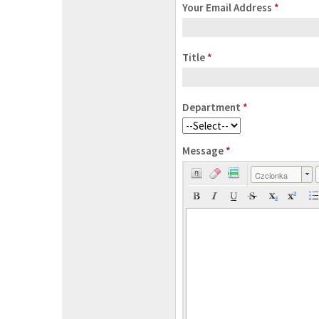
Your Email Address
*
Title
*
Department
*
Message
*
Czcionka