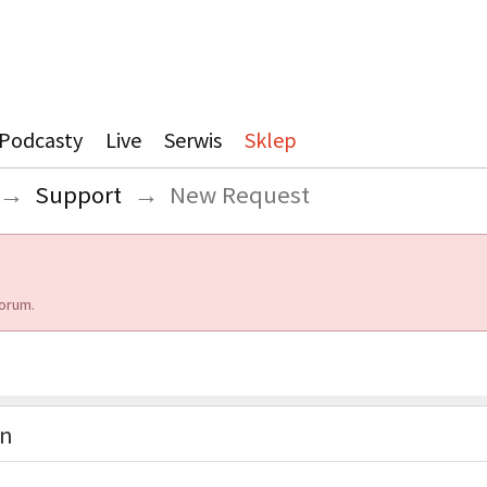
Podcasty
Live
Serwis
Sklep
→
Support
→
New Request
orum.
on