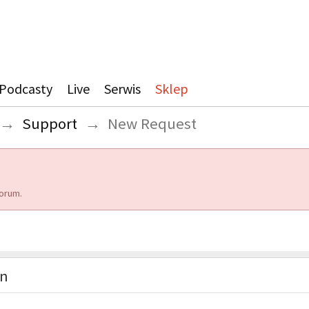
Podcasty
Live
Serwis
Sklep
→
Support
→
New Request
orum.
on