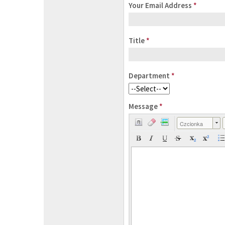
Your Email Address
*
Title
*
Department
*
Message
*
Czcionka