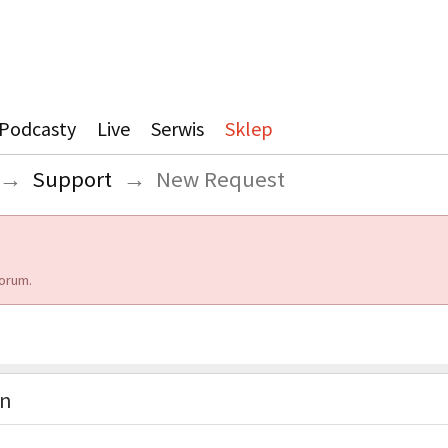
Podcasty
Live
Serwis
Sklep
→
Support
→
New Request
orum.
on