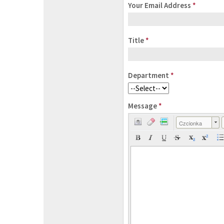
Your Email Address
*
Title
*
Department
*
Message
*
Czcionka