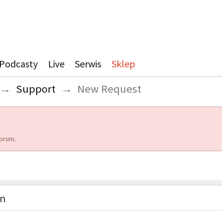
Podcasty
Live
Serwis
Sklep
→
Support
→
New Request
orum.
on