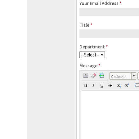
Your Email Address
*
Title
*
Department
*
Message
*
Czcionka