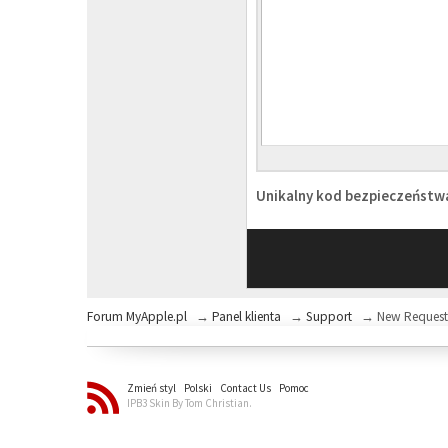
Unikalny kod bezpieczeńst
Forum MyApple.pl
→
Panel klienta
→
Support
→
New Reques
Zmień styl
Polski
Contact Us
Pomoc
IPB3 Skin By Tom Christian.