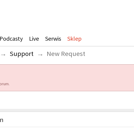
Podcasty
Live
Serwis
Sklep
→
Support
→
New Request
orum.
on