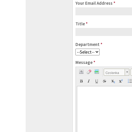
Your Email Address
*
Title
*
Department
*
Message
*
Czcionka