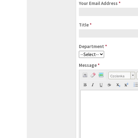
Your Email Address
*
Title
*
Department
*
Message
*
Czcionka