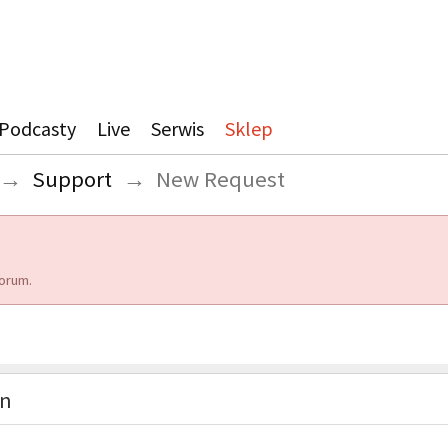
Podcasty
Live
Serwis
Sklep
→
Support
→
New Request
orum.
on