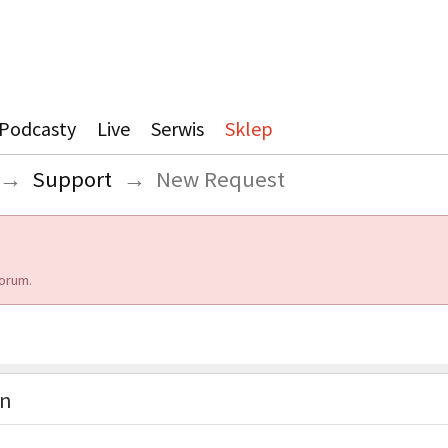
Podcasty
Live
Serwis
Sklep
→
Support
→
New Request
orum.
on