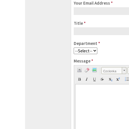
Your Email Address
*
Title
*
Department
*
Message
*
Czcionka