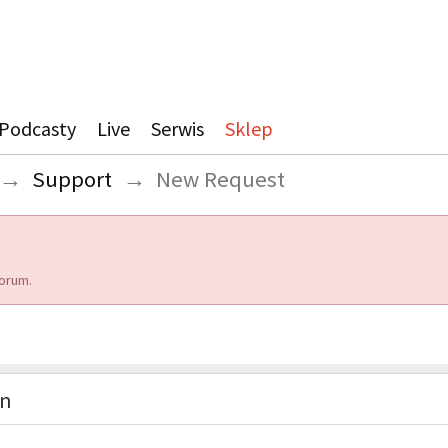
Podcasty
Live
Serwis
Sklep
→
Support
→
New Request
orum.
on