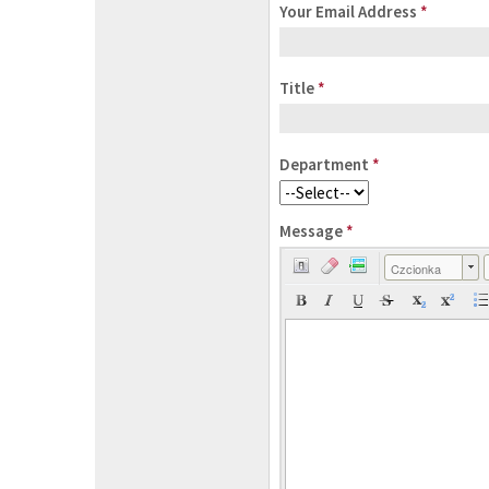
Your Email Address
*
Title
*
Department
*
Message
*
Czcionka