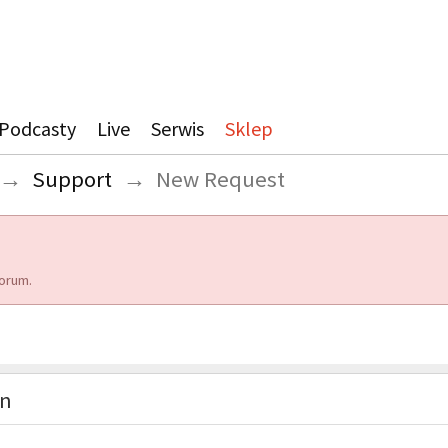
Podcasty
Live
Serwis
Sklep
→
Support
→
New Request
orum.
on