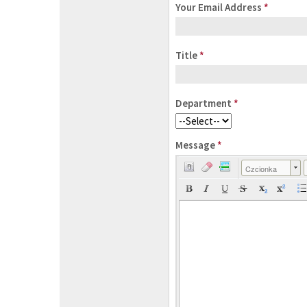
Your Email Address
*
Title
*
Department
*
Message
*
Czcionka