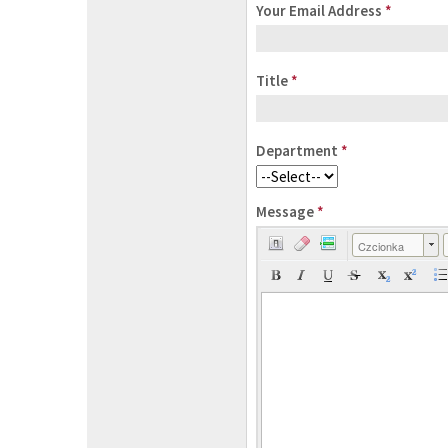
Your Email Address
*
Title
*
Department
*
Message
*
Czcionka