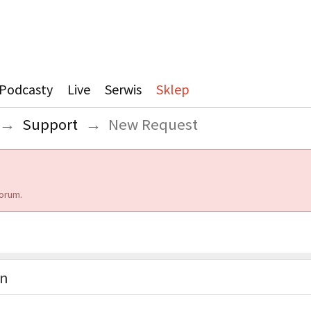
Podcasty
Live
Serwis
Sklep
→
Support
→
New Request
orum.
on