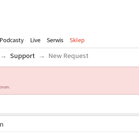
Podcasty
Live
Serwis
Sklep
→
Support
→
New Request
orum.
on