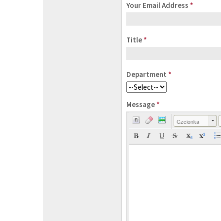
Your Email Address
*
Title
*
Department
*
Message
*
Czcionka