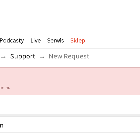
Podcasty
Live
Serwis
Sklep
→
Support
→
New Request
orum.
on