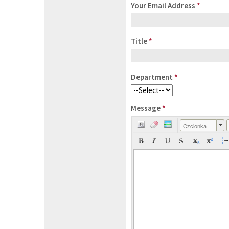
Your Email Address
*
Title
*
Department
*
Message
*
Czcionka