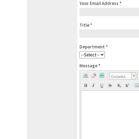
Your Email Address
*
Title
*
Department
*
Message
*
Czcionka