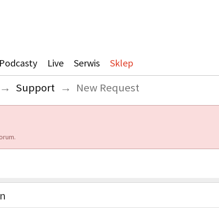
Podcasty
Live
Serwis
Sklep
→
Support
→
New Request
orum.
on