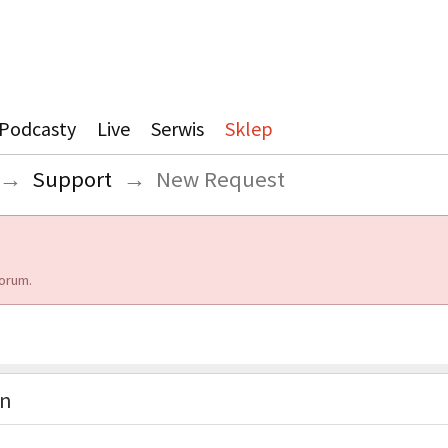
Podcasty
Live
Serwis
Sklep
→
Support
→
New Request
orum.
on