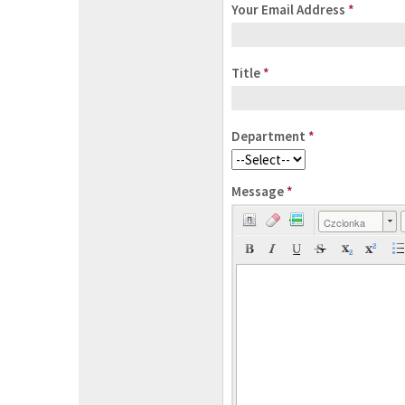
Your Email Address
*
Title
*
Department
*
Message
*
Czcionka