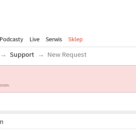
Podcasty
Live
Serwis
Sklep
→
Support
→
New Request
orum.
on