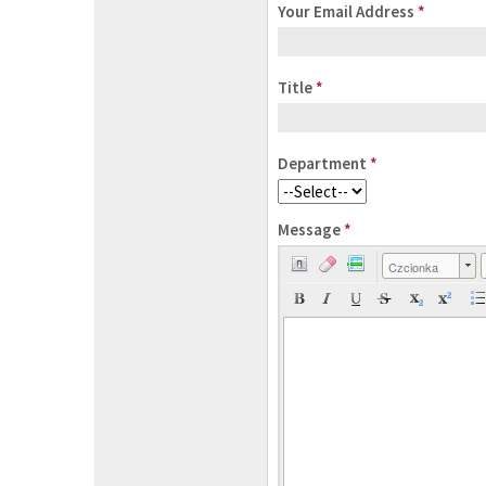
Your Email Address
*
Title
*
Department
*
Message
*
Czcionka