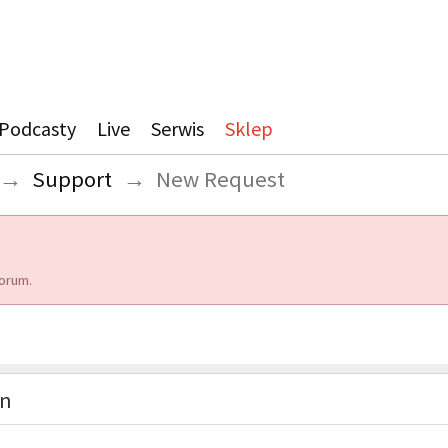
Podcasty
Live
Serwis
Sklep
→
Support
→
New Request
orum.
on