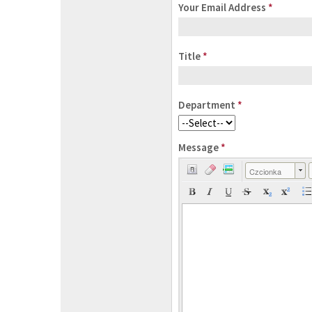
Your Email Address
*
Title
*
Department
*
Message
*
Czcionka