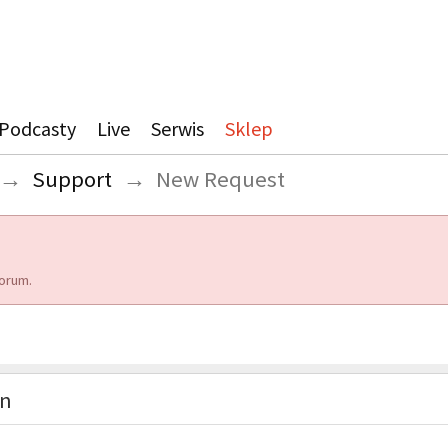
Podcasty
Live
Serwis
Sklep
→
Support
→
New Request
orum.
on