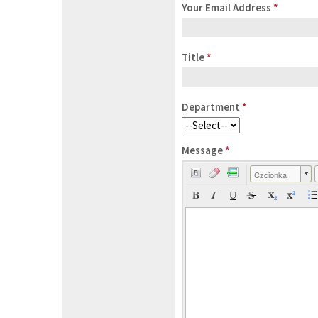
Your Email Address
*
Title
*
Department
*
Message
*
Czcionka