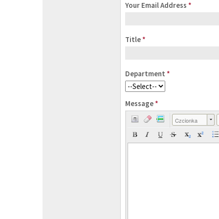
Your Email Address
*
Title
*
Department
*
Message
*
Czcionka