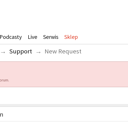
Podcasty
Live
Serwis
Sklep
→
Support
→
New Request
orum.
on