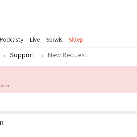
Podcasty
Live
Serwis
Sklep
→
Support
→
New Request
orum.
on