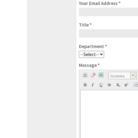
Your Email Address
*
Title
*
Department
*
Message
*
Czcionka