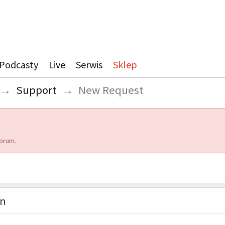
Podcasty
Live
Serwis
Sklep
→
Support
→
New Request
orum.
on