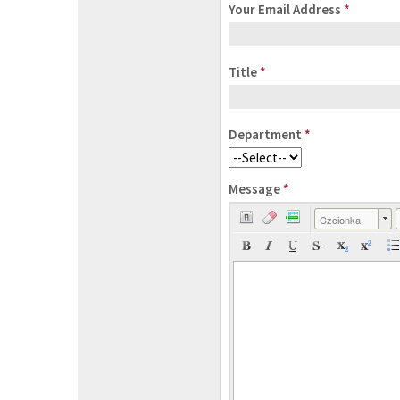
Your Email Address
*
Title
*
Department
*
Message
*
Czcionka