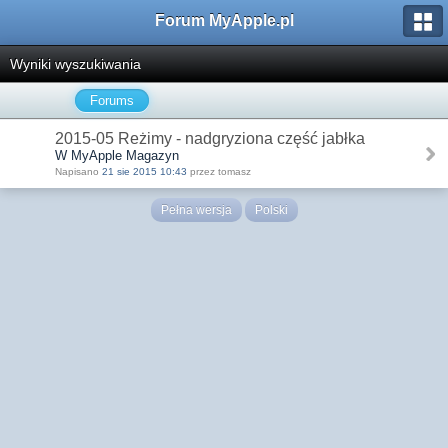
Forum MyApple.pl
Wyniki wyszukiwania
Forums
2015-05 Reżimy - nadgryziona część jabłka
W MyApple Magazyn
Napisano
21 sie 2015 10:43
przez tomasz
Pełna wersja
Polski