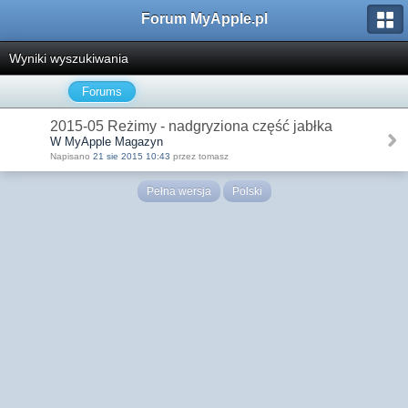
Forum MyApple.pl
Wyniki wyszukiwania
Forums
2015-05 Reżimy - nadgryziona część jabłka
W MyApple Magazyn
Napisano
21 sie 2015 10:43
przez tomasz
Pełna wersja
Polski