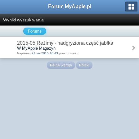
Forum MyApple.pl
Wyniki wyszukiwania
Forums
2015-05 Reżimy - nadgryziona część jabłka
W MyApple Magazyn
Napisano
21 sie 2015 10:43
przez tomasz
Pełna wersja
Polski