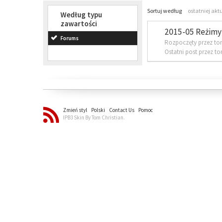
Sortuj według
ostatniej akt
Według typu
zawartości
2015-05 Reżimy 
Forums
Rozpoczęty przez to
Ostatni post przez t
Zmień styl
Polski
Contact Us
Pomoc
IPB3 Skin By Tom Christian.