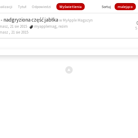
ualizacji
Tytuł
Odpowiedzi
Wyświetlenia
Sortuj
malejąco
- nadgryziona część jabłka
w
MyApple Magazyn
masz, 21 sie 2015
myapplemag
,
reżim
5
omasz ,
21 sie 2015