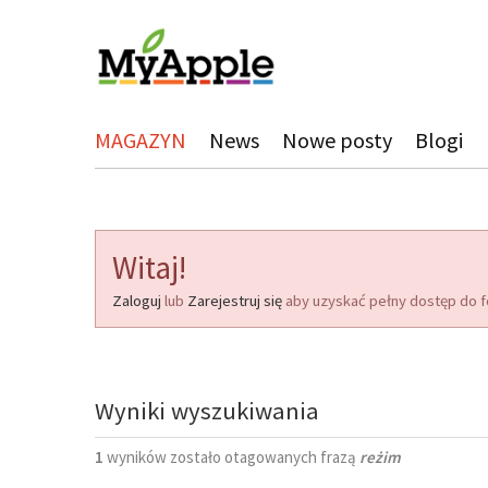
MAGAZYN
News
Nowe posty
Blogi
Witaj!
Zaloguj
lub
Zarejestruj się
aby uzyskać pełny dostęp do f
Wyniki wyszukiwania
1
wyników zostało otagowanych frazą
reżim