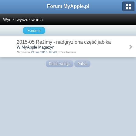
Forum MyApple.pl
Wyniki wyszukiwania
Forums
2015-05 Reżimy - nadgryziona część jabłka
W MyApple Magazyn
Napisano
21 sie 2015 10:43
przez tomasz
Pełna wersja
Polski