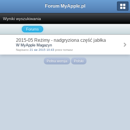
Forum MyApple.pl
Wyniki wyszukiwania
Forums
2015-05 Reżimy - nadgryziona część jabłka
W MyApple Magazyn
Napisano
21 sie 2015 10:43
przez tomasz
Pełna wersja
Polski