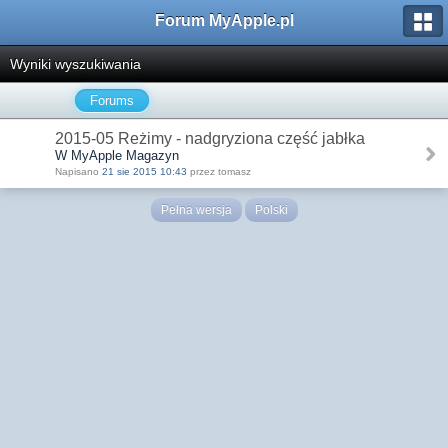
Forum MyApple.pl
Wyniki wyszukiwania
Forums
2015-05 Reżimy - nadgryziona część jabłka
W MyApple Magazyn
Napisano
21 sie 2015 10:43
przez tomasz
Pełna wersja
Polski