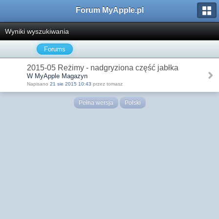
Forum MyApple.pl
Wyniki wyszukiwania
Forums
2015-05 Reżimy - nadgryziona część jabłka
W MyApple Magazyn
Napisano
21 sie 2015 10:43
przez tomasz
Pełna wersja
Polski