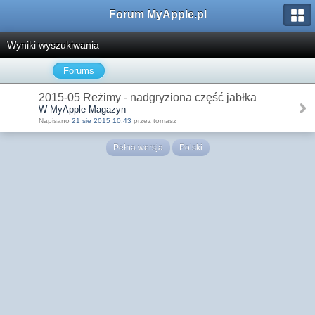
Forum MyApple.pl
Wyniki wyszukiwania
Forums
2015-05 Reżimy - nadgryziona część jabłka
W MyApple Magazyn
Napisano
21 sie 2015 10:43
przez tomasz
Pełna wersja
Polski