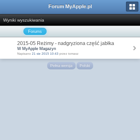
Forum MyApple.pl
Wyniki wyszukiwania
Forums
2015-05 Reżimy - nadgryziona część jabłka
W MyApple Magazyn
Napisano
21 sie 2015 10:43
przez tomasz
Pełna wersja
Polski