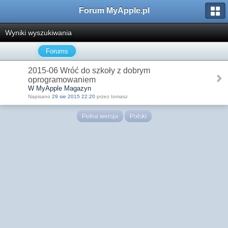
Forum MyApple.pl
Wyniki wyszukiwania
Forums
2015-06 Wróć do szkoły z dobrym
oprogramowaniem
W MyApple Magazyn
Napisano
29 sie 2015 22:20
przez tomasz
Pełna wersja
Polski