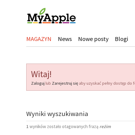
MAGAZYN
News
Nowe posty
Blogi
Witaj!
Zaloguj
lub
Zarejestruj się
aby uzyskać pełny dostęp do f
Wyniki wyszukiwania
1
wyników zostało otagowanych frazą
reżim