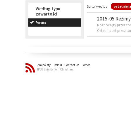
Sortuj według
ostatniej a
Według typu
zawartości
2015-05 Reżimy 
Forums
Rozpoczęty przez to
Ostatni post przez t
Zmień styl
Polski
Contact Us
Pomoc
IPB3 Skin By Tom Christian.