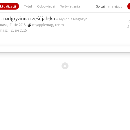
ktualizacji
Tytuł
Odpowiedzi
Wyświetlenia
Sortuj
malejąco
- nadgryziona część jabłka
w
MyApple Magazyn
masz, 21 sie 2015
myapplemag
,
reżim
5
omasz ,
21 sie 2015