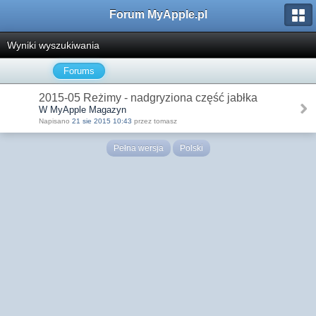
Forum MyApple.pl
Wyniki wyszukiwania
Forums
2015-05 Reżimy - nadgryziona część jabłka
W MyApple Magazyn
Napisano
21 sie 2015 10:43
przez tomasz
Pełna wersja
Polski