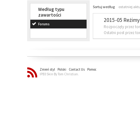
Sortuj według
ostatniej akt
Według typu
zawartości
2015-05 Reżimy 
Forums
Rozpoczęty przez to
Ostatni post przez t
Zmień styl
Polski
Contact Us
Pomoc
IPB3 Skin By Tom Christian.