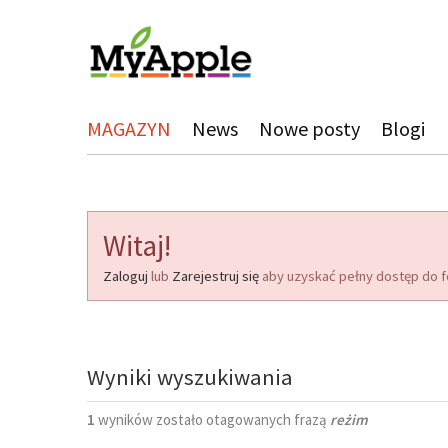
MAGAZYN
News
Nowe posty
Blogi
Witaj!
Zaloguj
lub
Zarejestruj się
aby uzyskać pełny dostęp do f
Wyniki wyszukiwania
1
wyników zostało otagowanych frazą
reżim