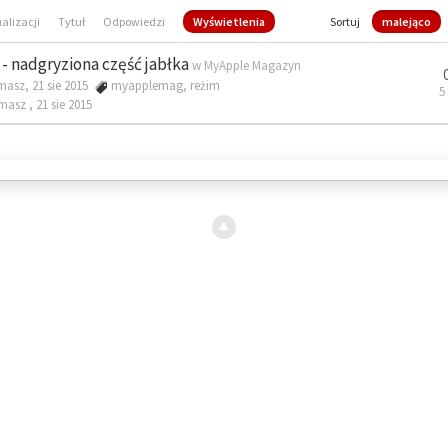
ualizacji
Tytuł
Odpowiedzi
Wyświetlenia
Sortuj
malejąco
- nadgryziona część jabłka
w
MyApple Magazyn
masz, 21 sie 2015
myapplemag
,
reżim
5
omasz ,
21 sie 2015