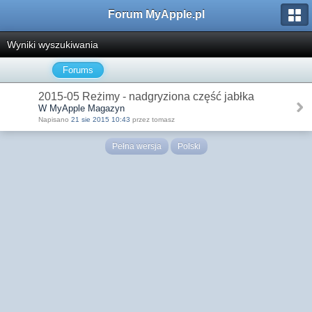
Forum MyApple.pl
Wyniki wyszukiwania
Forums
2015-05 Reżimy - nadgryziona część jabłka
W MyApple Magazyn
Napisano
21 sie 2015 10:43
przez tomasz
Pełna wersja
Polski