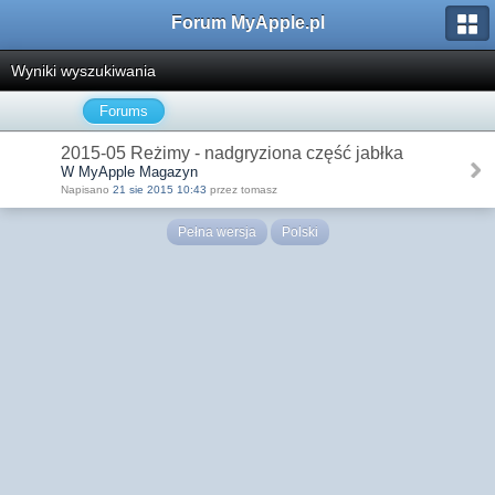
Forum MyApple.pl
Wyniki wyszukiwania
Forums
2015-05 Reżimy - nadgryziona część jabłka
W MyApple Magazyn
Napisano
21 sie 2015 10:43
przez tomasz
Pełna wersja
Polski