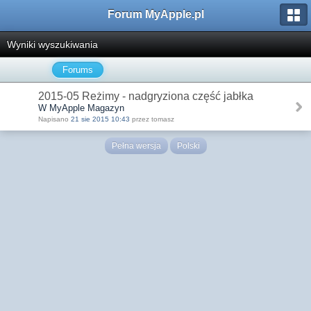
Forum MyApple.pl
Wyniki wyszukiwania
Forums
2015-05 Reżimy - nadgryziona część jabłka
W MyApple Magazyn
Napisano
21 sie 2015 10:43
przez tomasz
Pełna wersja
Polski