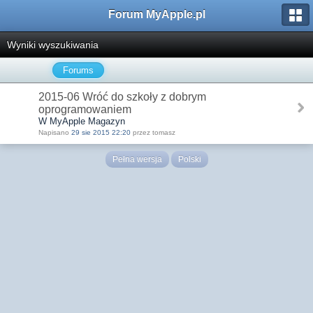
Forum MyApple.pl
Wyniki wyszukiwania
Forums
2015-06 Wróć do szkoły z dobrym
oprogramowaniem
W MyApple Magazyn
Napisano
29 sie 2015 22:20
przez tomasz
Pełna wersja
Polski