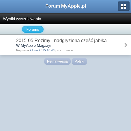
Forum MyApple.pl
Wyniki wyszukiwania
Forums
2015-05 Reżimy - nadgryziona część jabłka
W MyApple Magazyn
Napisano
21 sie 2015 10:43
przez tomasz
Pełna wersja
Polski