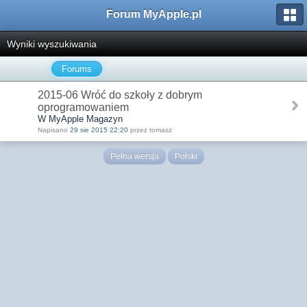
Forum MyApple.pl
Wyniki wyszukiwania
Forums
2015-06 Wróć do szkoły z dobrym
oprogramowaniem
W MyApple Magazyn
Napisano
29 sie 2015 22:20
przez tomasz
Pełna wersja
Polski