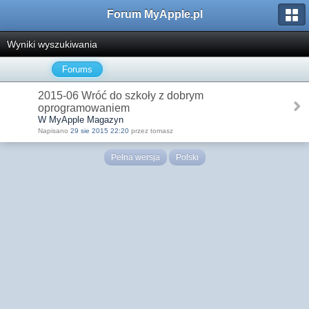
Forum MyApple.pl
Wyniki wyszukiwania
Forums
2015-06 Wróć do szkoły z dobrym
oprogramowaniem
W MyApple Magazyn
Napisano
29 sie 2015 22:20
przez tomasz
Pełna wersja
Polski