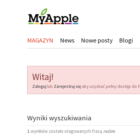
MAGAZYN
News
Nowe posty
Blogi
Witaj!
Zaloguj
lub
Zarejestruj się
aby uzyskać pełny dostęp do f
Wyniki wyszukiwania
1
wyników zostało otagowanych frazą
reżim