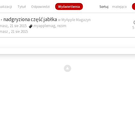
ualizacji
Tytuł
Odpowiedzi
Wyświetlenia
Sortuj
malejąco
- nadgryziona część jabłka
w
MyApple Magazyn
masz, 21 sie 2015
myapplemag
,
reżim
5
omasz ,
21 sie 2015