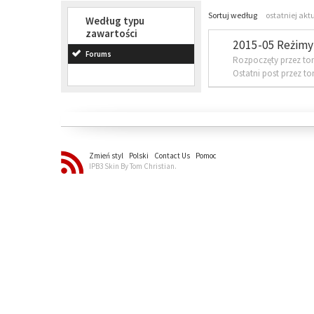
Sortuj według
ostatniej akt
Według typu
zawartości
2015-05 Reżimy 
Forums
Rozpoczęty przez to
Ostatni post przez t
Zmień styl
Polski
Contact Us
Pomoc
IPB3 Skin By Tom Christian.