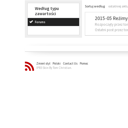
Sortuj według
ostatniej akt
Według typu
zawartości
2015-05 Reżimy 
Forums
Rozpoczęty przez to
Ostatni post przez t
Zmień styl
Polski
Contact Us
Pomoc
IPB3 Skin By Tom Christian.