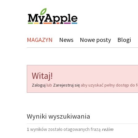
MAGAZYN
News
Nowe posty
Blogi
Witaj!
Zaloguj
lub
Zarejestruj się
aby uzyskać pełny dostęp do f
Wyniki wyszukiwania
1
wyników zostało otagowanych frazą
reżim