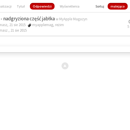
ualizacji
Tytuł
Odpowiedzi
Wyświetlenia
Sortuj
malejąco
- nadgryziona część jabłka
w
MyApple Magazyn
masz, 21 sie 2015
myapplemag
,
reżim
5
omasz ,
21 sie 2015