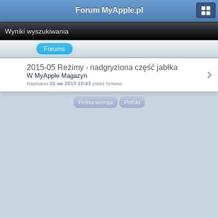
Forum MyApple.pl
Wyniki wyszukiwania
Forums
2015-05 Reżimy - nadgryziona część jabłka
W MyApple Magazyn
Napisano
21 sie 2015 10:43
przez tomasz
Pełna wersja
Polski