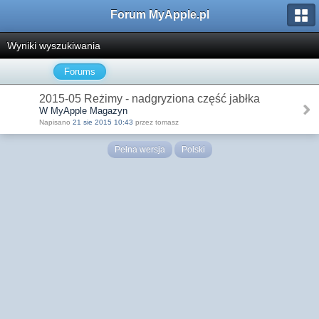
Forum MyApple.pl
Wyniki wyszukiwania
Forums
2015-05 Reżimy - nadgryziona część jabłka
W MyApple Magazyn
Napisano
21 sie 2015 10:43
przez tomasz
Pełna wersja
Polski