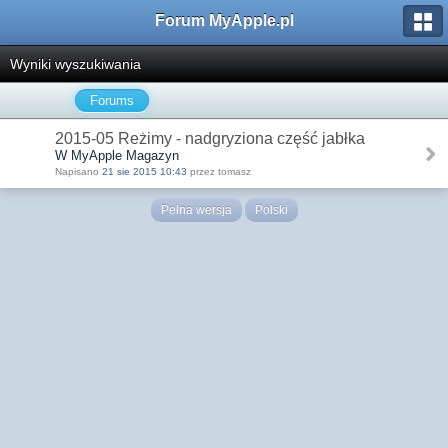
Forum MyApple.pl
Wyniki wyszukiwania
Forums
2015-05 Reżimy - nadgryziona część jabłka
W MyApple Magazyn
Napisano
21 sie 2015 10:43
przez tomasz
Pełna wersja
Polski