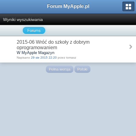
Forum MyApple.pl
Wyniki wyszukiwania
Forums
2015-06 Wróć do szkoły z dobrym
oprogramowaniem
W MyApple Magazyn
Napisano
29 sie 2015 22:20
przez tomasz
Pełna wersja
Polski