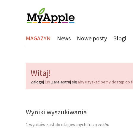
MAGAZYN
News
Nowe posty
Blogi
Witaj!
Zaloguj
lub
Zarejestruj się
aby uzyskać pełny dostęp do f
Wyniki wyszukiwania
1
wyników zostało otagowanych frazą
reżim