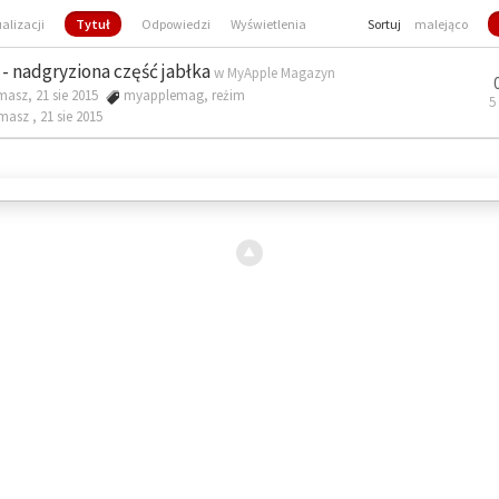
ualizacji
Tytuł
Odpowiedzi
Wyświetlenia
Sortuj
malejąco
- nadgryziona część jabłka
w
MyApple Magazyn
masz, 21 sie 2015
myapplemag
,
reżim
5
omasz ,
21 sie 2015