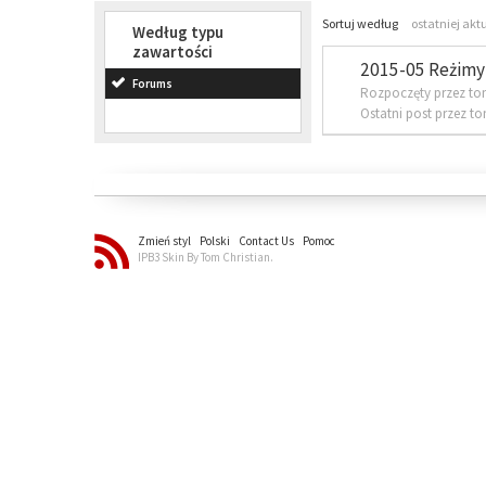
Sortuj według
ostatniej akt
Według typu
zawartości
2015-05 Reżimy 
Forums
Rozpoczęty przez to
Ostatni post przez t
Zmień styl
Polski
Contact Us
Pomoc
IPB3 Skin By Tom Christian.